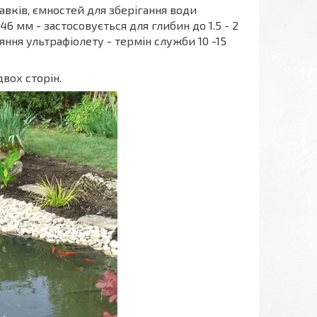
тавків, ємностей для зберігання води
6 мм - застосовується для глибин до 1.5 - 2
яння ультрафіолету - термін служби 10 -15
вох сторін.