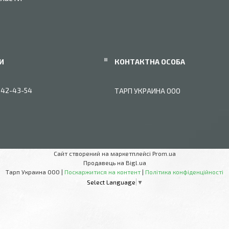
042-43-54
ТАРП УКРАИНА OOO
Сайт створений на маркетплейсі
Prom.ua
Продавець на Bigl.ua
Тарп Украина ООО |
Поскаржитися на контент
|
Політика конфіденційності
Select Language
▼