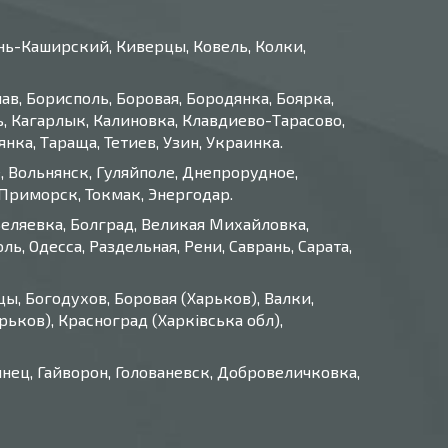
нь-Каширский, Киверцы, Ковель, Колки,
ав, Борисполь, Боровая, Бородянка, Боярка,
, Кагарлык, Калиновка, Клавдиево-Тарасово,
ка, Тараща, Тетиев, Узин, Украинка.
, Вольнянск, Гуляйполе, Днепрорудное,
Приморск, Токмак, Энергодар.
Беляевка, Болград, Великая Михайловка,
, Одесса, Раздельная, Рени, Саврань, Сарата,
ы, Богодухов, Боровая (Харьков), Валки,
ьков), Красноград (Харківська обл),
нец, Гайворон, Голованевск, Добровеличковка,