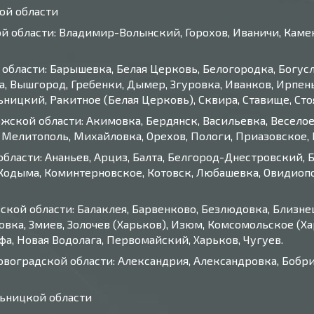
ой области
ой области: Владимир-Волынский, Горохов, Иваничи, Каме
 области: Барышевка, Белая Церковь, Белогородка, Богусл
а, Вышгород, Гребенки, Дымер, Згуровка, Иванков, Ирпень
ицкий, Ракитное (Белая Церковь), Сквира, Ставище, Стоян
жской области: Акимовка, Бердянск, Васильевка, Веселое
Мелитополь, Михайловка, Орехов, Пологи, Приазовское, 
области: Ананьев, Арциз, Балта, Белгород-Днестровский, 
Кодыма, Коминтерновское, Котовск, Любашевка, Овидиополь
ской области: Балаклея, Барвенково, Безлюдовка, Близнец
вка, Змиев, Золочев (Харьков), Изюм, Комсомольское (Хар
фа, Новая Водолага, Первомайский, Харьков, Чугуев.
овоградской области: Александрия, Александровка, Бобри
льницкой области