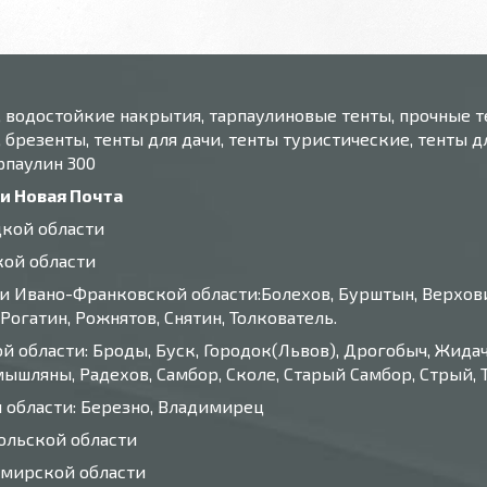
, водостойкие накрытия, тарпаулиновые тенты, прочные т
 брезенты, тенты для дачи, тенты туристические, тенты для
арпаулин 300
ки Новая Почта
цкой области
кой области
 Ивано-Франковской области:Болехов, Бурштын, Верховин
Рогатин, Рожнятов, Снятин, Толкователь.
й области: Броды, Буск, Городок(Львов), Дрогобыч, Жидач
шляны, Радехов, Самбор, Сколе, Старый Самбор, Стрый, Т
й области: Березно, Владимирец
польской области
омирской области