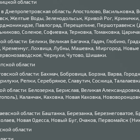
вицкой области
 в Днепропетровская область: Апостолово, Васильковка, 
ск, Желтые Воды, Зеленодольськ, Кривой Рог, Кринички,
Орджоникидзе, Павлоград, Перещепине, Першотравенск (
никово, Соленое, Софиевка, Терновка, Томаковка, Царича
й области: Белики, Великая Багачка, Гадяч, Глобино, Град
, Кременчуг, Лохвица, Лубны, Машевка, Миргород, Новые 
Червонозаводское, Чернухи, Чутово, Шишаки.
атской области
вской области: Бахмач, Бобровица, Борзна, Варва, Городн
илуки, Репки, Серебряное, Славутич, Сосница, Талалаевка
ой области: Белозерка, Берислав, Великая Александровка,
тополь), Каланчак, Каховка, Новая Каховка, Нововоронцов
евской области: Баштанка, Березанка, Березнеговатое, Бр
колаев, Новая Одесса, Новый Буг, Очаков, Первомайск (Н
сской области
бласти