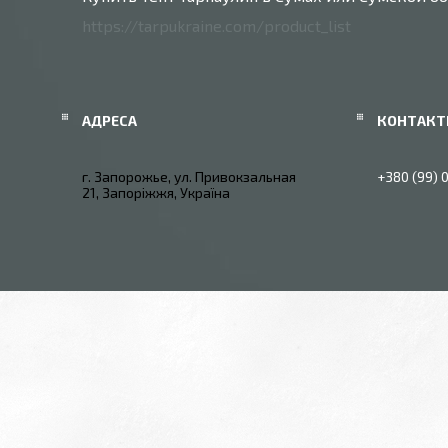
https://tarpukraine.com/product_list
г. Запорожье, ул. Привокзальная
+380 (99) 
21, Запоріжжя, Україна