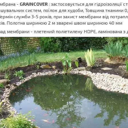
мбрана -
GRAINCOVER
: застосовується для гідроізоляції с
шувальних систем, поїлок для худоби, Товщина тканини 0,4
Термін служби 3-5 років, при захист мембрани від потрапл
ів. Полотна шириною 2 м зварені швом шириною 40 мм
ад мембрани - плетений поліетилену HDPE, ламінована з д