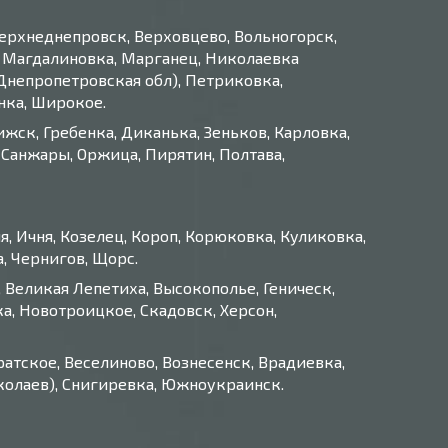
Верхнеднепровск, Верховцево, Вольногорск,
 Магдалиновка, Марганец, Николаевка
Днепропетровская обл), Петриковка,
нка, Широкое.
ижск, Гребенка, Диканька, Зеньков, Карловка,
Санжары, Оржица, Пирятин, Полтава,
я, Ичня, Козелец, Короп, Корюковка, Куликовка,
, Чернигов, Щорс.
 Великая Лепетиха, Высокополье, Геническ,
ка, Новотроицкое, Скадовск, Херсон,
атское, Веселиново, Вознесенск, Врадиевка,
иколаев), Снигиревка, Южноукраинск.