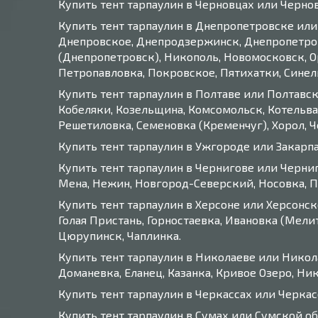
Купить тент тарпаулин в Черновцах или Черно
Купить тент тарпаулин в Днепропетровске или
Днепровское, Днепродзержинск, Днепропетров
(Днепропетровск), Никополь, Новомосковск, 
Петропавловка, Покровское, Пятихатки, Синель
Купить тент тарпаулин в Полтаве или Полтавско
Кобеляки, Козельщина, Комсомольск, Котельва
Решетиловка, Семеновка (Кременчуг), Хорол, 
Купить тент тарпаулин в Ужгороде или Закарп
Купить тент тарпаулин в Чернигове или Черниго
Мена, Нежин, Новгород-Северский, Носовка, Пр
Купить тент тарпаулин в Херсоне или Херсонск
Голая Пристань, Горностаевка, Ивановка (Мели
Цюрупинск, Чаплинка.
Купить тент тарпаулин в Николаеве или Никола
Доманевка, Еланец, Казанка, Кривое Озеро, Ни
Купить тент тарпаулин в Черкассах или Черка
Купить тент тарпаулин в Сумах или Сумской о