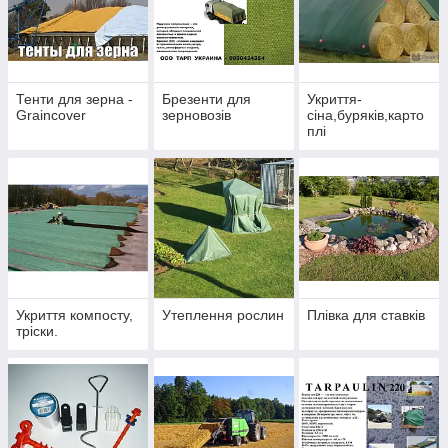
Тенти для зерна -
Брезенти для
Укриття-
Graincover
зерновозів
сіна,буряків,карто
плі
Укриття компосту,
Утеплення рослин
Плівка для ставків
тріски.