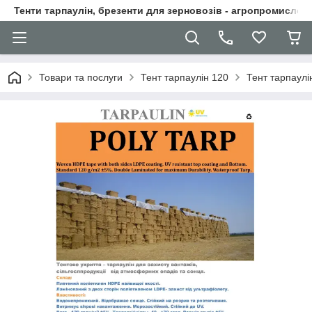
Тенти тарпаулін, брезенти для зерновозів - агропромислові
Товари та послуги
Тент тарпаулін 120
Тент тарпаулі