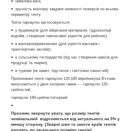
невелика вага;
зручність монтажу завдяки наявності люверсів по всьому
периметру тенту.
Тенти тарпаулін застосовуються:
у будівництві (для зберігання матеріалів, гідроізоляції
водойм, створення тимчасових укриттів для робочих);
в вантажоперевезеннях (для укриття вантажів і
транспортних засобів);
у сільському господарстві (під час створення навісів для
продукції та тварин);
в туризмі (як намет, підстилок і сміттєвих ємностей).
Пропоновані тенти тарпаулін 120-180 виробництва В'єтнам
випускаються у двох колірних гамах — тарпаулін 120-
сріблястий,
тарпаулін 180-сріблясто/чорний.
Просимо звернути увагу, що розмір тентів
номінальний відрізняється від актуального на 5% у
меншу сторону. (Зварні шви та закоти країв тентів
входять до загального розміру тентів)