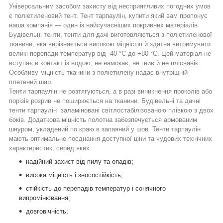
Універсальним засобом захисту від несприятливих погодних умов
є поліетиленовий тент.
Тент тарпаулін, купити
який вам пропонує
наша компанія — один із найсучасніших покривних матеріалів.
Будівельні тенти, тенти для дачі
виготовляються з поліетиленової
тканини, яка вирізняється високою міцністю й здатна витримувати
великі перепади температур від -40 °C до +80 °C. Цей матеріал не
вступає в контакт із водою, не намокає, не гниє й не пліснявіє.
Особливу міцність тканини з поліетилену надає внутрішній
плетений шар.
Тенти тарпаулін
не розтягуються, а в разі виникнення проколів або
порізів розрив не поширюється на тканини. Будівельні та дачні
тенти тарпаулін заламіновані світлостабілізованою плівкою з двох
боків. Додаткова міцність полотна забезпечується армованим
шнуром, укладений по краю в запаяний у шов. Тенти тарпаулін
мають оптимальне поєднання доступної ціни та чудових технічних
характеристик, серед яких:
надійний захист від пилу та опадів;
висока міцність і зносостійкість;
стійкість до перепадів температур і сонячного
випромінювання;
довговічність;