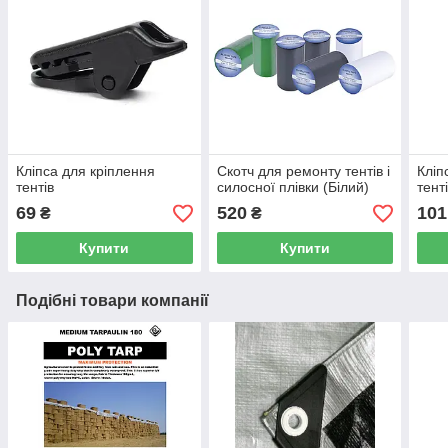
Кліпса для кріплення
Скотч для ремонту тентів і
Кліп
тентів
силосної плівки (Білий)
тент
69
520
101
₴
₴
Купити
Купити
Подібні товари компанії