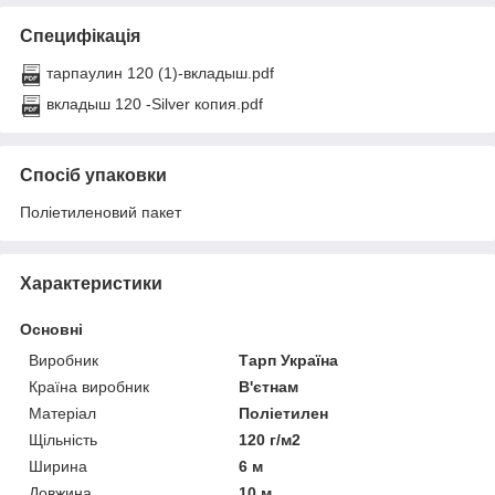
Специфікація
тарпаулин 120 (1)-вкладыш.pdf
вкладыш 120 -Silver копия.pdf
Спосіб упаковки
Поліетиленовий пакет
Характеристики
Основні
Виробник
Тарп Україна
Країна виробник
В'єтнам
Матеріал
Поліетилен
Щільність
120 г/м2
Ширина
6 м
Довжина
10 м