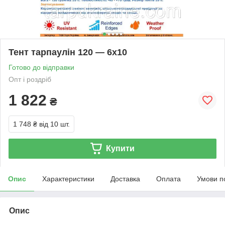
Тент тарпаулін 120 — 6х10
Готово до відправки
Опт і роздріб
1 822
₴
1 748 ₴
від 10 шт.
Купити
Опис
Характеристики
Доставка
Оплата
Умови п
Опис