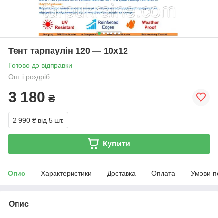
Тент тарпаулін 120 — 10х12
Готово до відправки
Опт і роздріб
3 180
₴
2 990 ₴
від 5 шт.
Купити
Опис
Характеристики
Доставка
Оплата
Умови п
Опис