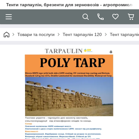
Тенти тарпаулін, брезенти для зерновозів - агропромислові
Товари та послуги
Тент тарпаулін 120
Тент тарпаулі