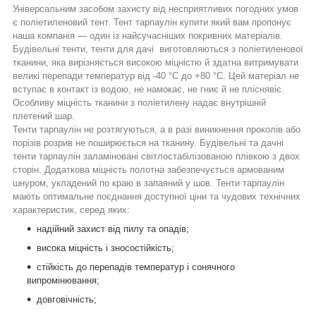
Універсальним засобом захисту від несприятливих погодних умов
є поліетиленовий тент.
Тент тарпаулін купити
який вам пропонує
наша компанія — один із найсучасніших покривних матеріалів.
Будівельні тенти, тенти для дачі
виготовляються з поліетиленової
тканини, яка вирізняється високою міцністю й здатна витримувати
великі перепади температур від -40 °C до +80 °C. Цей матеріал не
вступає в контакт із водою, не намокає, не гниє й не пліснявіє.
Особливу міцність тканини з поліетилену надає внутрішній
плетений шар.
Тенти тарпаулін
не розтягуються, а в разі виникнення проколів або
порізів розрив не поширюється на тканину. Будівельні та дачні
тенти тарпаулін заламіновані світлостабілізованою плівкою з двох
сторін. Додаткова міцність полотна забезпечується армованим
шнуром, укладений по краю в запаяний у шов. Тенти тарпаулін
мають оптимальне поєднання доступної ціни та чудових технічних
характеристик, серед яких:
надійний захист від пилу та опадів;
висока міцність і зносостійкість;
стійкість до перепадів температур і сонячного
випромінювання;
довговічність;