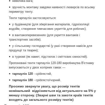
невелика вага;
зручність монтажу завдяки наявності люверсів по всьому
периметру тенту.
Тенти тарпаулін застосовуються:
у будівництві (для зберігання матеріалів, гідроізоляції
водойм, створення тимчасових укриттів для робочих);
в вантажоперевезеннях (для укриття вантажів і
транспортних засобів);
у сільському господарстві (у разі створення навісів для
продукції та тварин);
в туризмі (як намет, підстилок і сміттєвих ємностей).
Пропоновані тенти тарпаулін 120-180 виробництва В'єтнаму
випускаються у двох колірних гамах —
тарпаулін 120
- сріблястий,
тарпаулін 180
- сріблясто/чорний.
Просимо звернути увагу, що розмір тентів
номінальний відрізняється від актуального на 5% у
меншу сторону. (Зварні шви та закоти країв тентів
входять до загального розміру тентів)