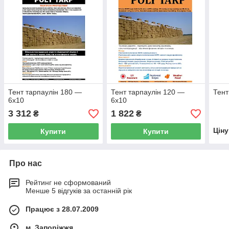
Тент тарпаулін 180 —
Тент тарпаулін 120 —
Тент
6х10
6х10
3 312
1 822
₴
₴
Цін
Купити
Купити
Про нас
Рейтинг не сформований
Менше 5 відгуків за останній рік
Працює з 28.07.2009
м. Запоріжжя