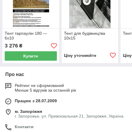
Тент тарпаулін 180 —
Тент для будівництва
Тент
6х10
10х15
3 276
₴
Ціну уточнюйте
Цін
Купити
Про нас
Рейтинг не сформований
Менше 5 відгуків за останній рік
Працює з 28.07.2009
м. Запоріжжя
г. Запорожье, ул. Привокзальная 21, Запоріжжя, Україна
Контакти