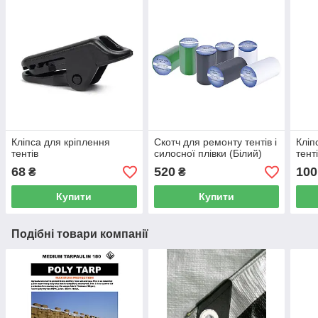
Кліпса для кріплення
Скотч для ремонту тентів і
Кліп
тентів
силосної плівки (Білий)
тент
68
520
100
₴
₴
Купити
Купити
Подібні товари компанії