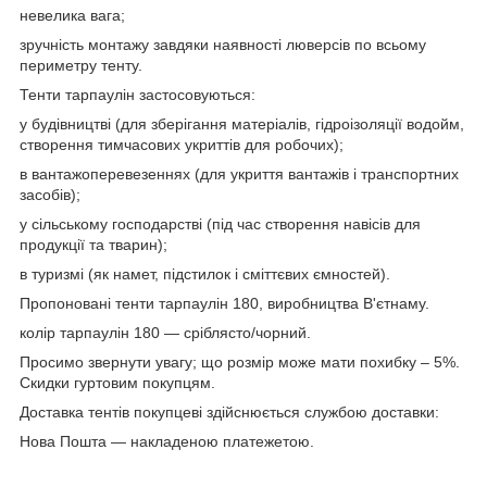
невелика вага;
зручність монтажу завдяки наявності люверсів по всьому
периметру тенту.
Тенти тарпаулін застосовуються:
у будівництві (для зберігання матеріалів, гідроізоляції водойм,
створення тимчасових укриттів для робочих);
в вантажоперевезеннях (для укриття вантажів і транспортних
засобів);
у сільському господарстві (під час створення навісів для
продукції та тварин);
в туризмі (як намет, підстилок і сміттєвих ємностей).
Пропоновані тенти тарпаулін 180, виробництва В'єтнаму.
колір тарпаулін 180 — сріблясто/чорний.
Просимо звернути увагу; що розмір може мати похибку – 5%.
Скидки гуртовим покупцям.
Доставка тентів покупцеві здійснюється службою доставки:
Нова Пошта — накладеною платежетою.