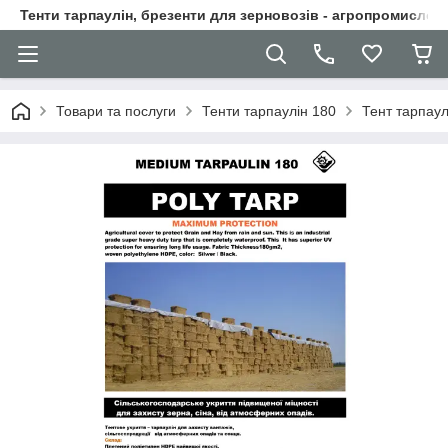
Тенти тарпаулін, брезенти для зерновозів - агропромислові
Товари та послуги
Тенти тарпаулін 180
Тент тарпау