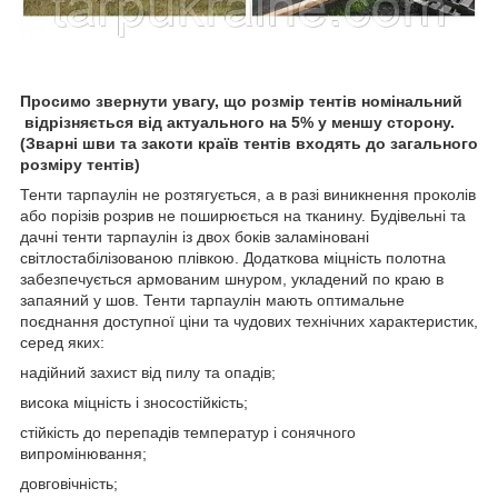
Просимо звернути увагу, що розмір тентів номінальний
відрізняється від актуального на 5% у меншу сторону.
(Зварні шви та закоти країв тентів входять до загального
розміру тентів)
Тенти тарпаулін не розтягується, а в разі виникнення проколів
або порізів розрив не поширюється на тканину. Будівельні та
дачні тенти тарпаулін із двох боків заламіновані
світлостабілізованою плівкою. Додаткова міцність полотна
забезпечується армованим шнуром, укладений по краю в
запаяний у шов. Тенти тарпаулін мають оптимальне
поєднання доступної ціни та чудових технічних характеристик,
серед яких:
надійний захист від пилу та опадів;
висока міцність і зносостійкість;
стійкість до перепадів температур і сонячного
випромінювання;
довговічність;