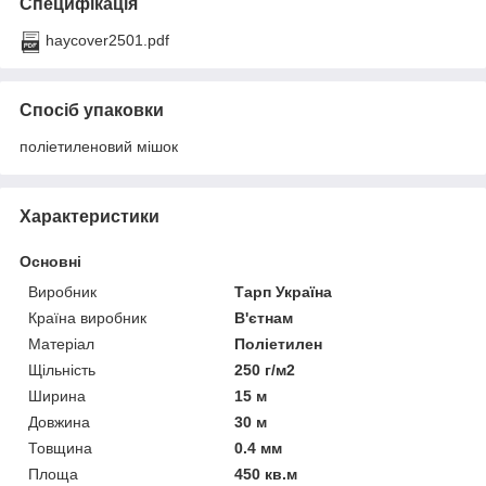
Специфікація
haycover2501.pdf
Спосіб упаковки
поліетиленовий мішок
Характеристики
Основні
Виробник
Тарп Україна
Країна виробник
В'єтнам
Матеріал
Поліетилен
Щільність
250 г/м2
Ширина
15 м
Довжина
30 м
Товщина
0.4 мм
Площа
450 кв.м