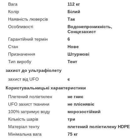
Вага
112 кг
Колір
Білий
Наявність люверсів
Так
Особливості
Водонепроникність,
Сонцезахист
Гарантійний термін
6
Стан
Нове
Призначення
Штурмові
Тип виробу
Тент
захист до ультрафіолету
захист від UFO
є
Користувальницькі характеристики
Плетений поліетилен
не гниє
UFO захист тканини
не пліснявіє
100% затримує воду
морозостійкий
Кількість шарів
три
Матеріал тенту
плетений поліетилену HDPE
Мінімальна вага
75 кг