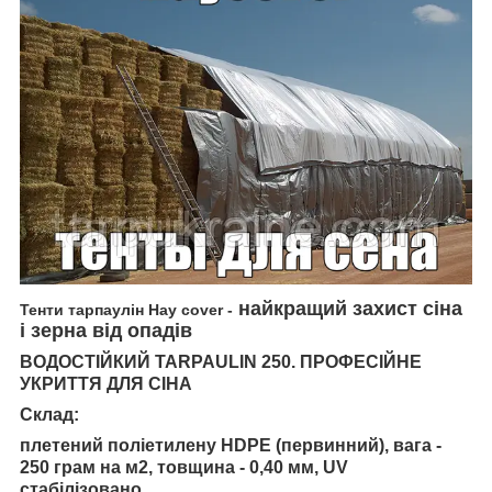
найкращий захист сіна
Тенти тарпаулін Hay cover
-
і зерна від опадів
ВОДОСТІЙКИЙ TARPAULIN 250. ПРОФЕСІЙНЕ
УКРИТТЯ ДЛЯ СІНА
Склад:
плетений поліетилену
HDPE
(первинний)
,
вага -
250 грам на м2, товщина - 0,40 мм,
UV
стабілізовано.