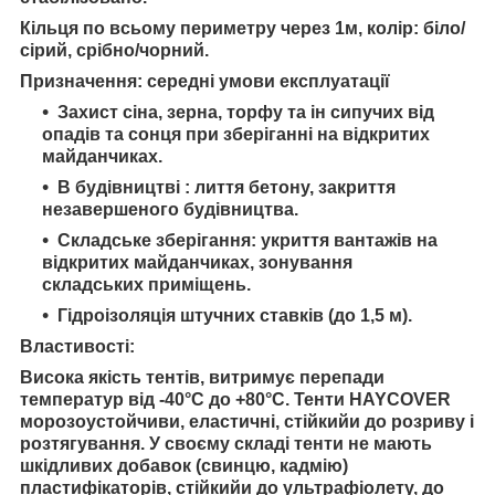
Кільця по всьому периметру через 1м, колір: біло/
сірий, срібно/чорний.
Призначення:
середні умови експлуатації
Захист сіна, зерна, торфу та ін сипучих від
опадів та сонця при зберіганні на відкритих
майданчиках.
В будівництві : лиття бетону, закриття
незавершеного будівництва.
Складське зберігання: укриття вантажів на
відкритих майданчиках, зонування
складських приміщень.
Гідроізоляція штучних ставків (до 1,5 м).
Властивості:
Висока якість
тентів
, витримує перепади
температур від
-40
°С до
+80
°С. Тенти
HAYCOVER
м
орозоустойчи
ви
,
еластичні,
стійкий
и
до розриву і
розтягування. У своєму складі
тенти
не мають
шкідливих добавок (свинцю, кадмію)
пластифікаторів
, стійкий
и до
ультрафіолету,
до