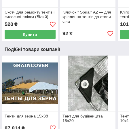
Скотч для ремонту тентів і
Кілочок " Spiral" А2 — для
Кліп
силосної плівки (Білий)
кріплення тентів до стопи
тент
сіна
520
101
₴
92
₴
Купити
Подібні товари компанії
Тенти для зерна 15х38
Тент для будівництва
Тент
15х20
10х
87 814
₴