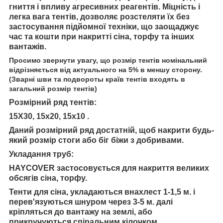
гниття
і впливу агресивних реагентів.
Міцність
і
легка вага тентів
, дозволяє
розстеляти
їх
без
застосування підйомної техніки,
що заощаджує
час та кошти при накритті сіна, торфу та інших
вантажів.
Просимо звернути увагу, що розмір тентів номінальний
відрізняється від актуального на 5% в меншу сторону.
(Зварні шви та подвороты країв тентів входять в
загальний розмір тентів)
Розмірний ряд тентів:
15Х30, 15х20, 15х10 .
Даний розмірний ряд достатній, щоб накрити будь-
який розмір стоги або біг біжи з добривами.
Укладання труб
:
HAYCOVER
застосовується для накриття великих
обсягів сіна, торфу.
Тенти для сіна, укладаються внахлест 1-1,5 м. і
перев'язуються шнуром через 3-5 м. далі
кріпляться до вантажу на землі, або
прикручуються спіральним кілочком