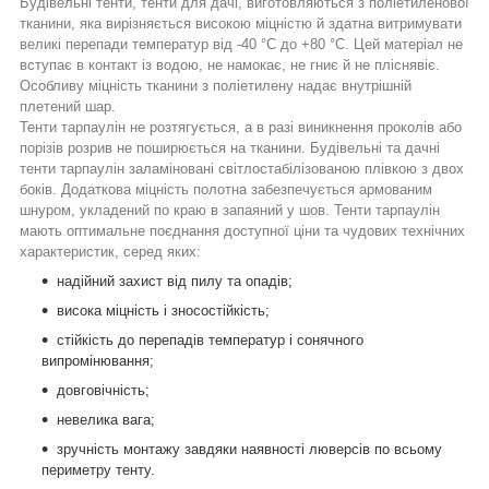
Будівельні тенти, тенти для дачі,
виготовляються з поліетиленової
тканини, яка вирізняється високою міцністю й здатна витримувати
великі перепади температур від -40 °C до +80 °C. Цей матеріал не
вступає в контакт із водою, не намокає, не гниє й не пліснявіє.
Особливу міцність тканини з поліетилену надає внутрішній
плетений шар.
Тенти тарпаулін
не розтягується, а в разі виникнення проколів або
порізів розрив не поширюється на тканини. Будівельні та дачні
тенти тарпаулін заламіновані світлостабілізованою плівкою з двох
боків. Додаткова міцність полотна забезпечується армованим
шнуром, укладений по краю в запаяний у шов. Тенти тарпаулін
мають оптимальне поєднання доступної ціни та чудових технічних
характеристик, серед яких:
надійний захист від пилу та опадів;
висока міцність і зносостійкість;
стійкість до перепадів температур і сонячного
випромінювання;
довговічність;
невелика вага;
зручність монтажу завдяки наявності люверсів по всьому
периметру тенту.