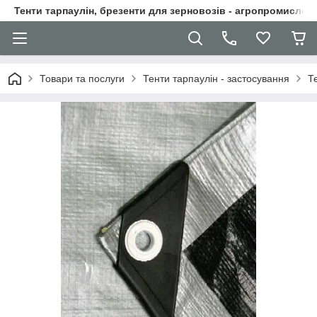
Тенти тарпаулін, брезенти для зерновозів - агропромислові
Товари та послуги
Тенти тарпаулін - застосування
Т