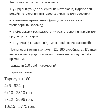
Тенти тарпаулін застосовуються:
у будівництві (для зберігання матеріалів, гідроізоляції
водойм, створення тимчасових укриттів для робочих);
в вантажоперевезеннях (для укриття вантажів і
транспортних засобів);
у сільському господарстві (у разі створення навісів для
продукції та тварин);
в туризмі (як намет, підстилок і сміттєвих ємностей).
Пропоновані тенти тарпаулін 120-180 виробництва В'єтнам
випускаються у двох колірних гамах — тарпаулін 120-
сріблястий,
тарпаулін 180-сріблясто/чорний.
Вартість тентів
Тарпаулін 180
4х6 - 924 грн.
6х10 - 2310 грн.
8х12 - 3696 грн.
10х15 - 5775 грн.