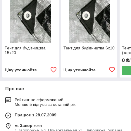
Тент для будівництва
Тент для будівництва 6х10
Тент
15х20
(тар
0
₴/
Ціну уточнюйте
Ціну уточнюйте
Про нас
Рейтинг не сформований
Менше 5 відгуків за останній рік
Працює з 28.07.2009
м. Запоріжжя
г. Запорожье, ул. Привокзальная 21, Запоріжжя, Україна