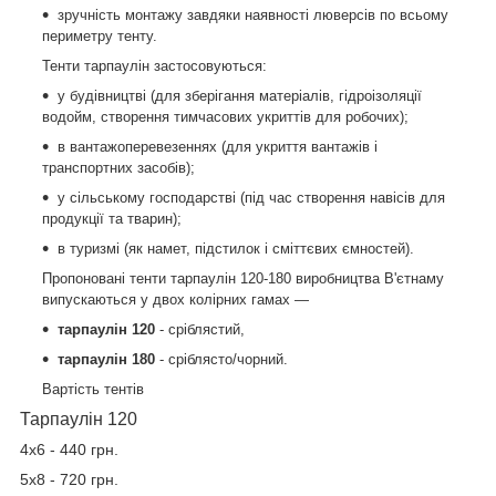
зручність монтажу завдяки наявності люверсів по всьому
периметру тенту.
Тенти тарпаулін застосовуються:
у будівництві (для зберігання матеріалів, гідроізоляції
водойм, створення тимчасових укриттів для робочих);
в вантажоперевезеннях (для укриття вантажів і
транспортних засобів);
у сільському господарстві (під час створення навісів для
продукції та тварин);
в туризмі (як намет, підстилок і сміттєвих ємностей).
Пропоновані тенти тарпаулін 120-180 виробництва В'єтнаму
випускаються у двох колірних гамах —
тарпаулін 120
- сріблястий,
тарпаулін 180
- сріблясто/чорний.
Вартість тентів
Тарпаулін 120
4х6 - 440 грн.
5х8 - 720 грн.