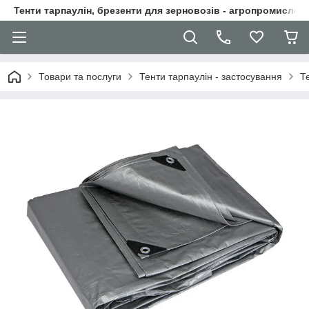
Тенти тарпаулін, брезенти для зерновозів - агропромислові
Товари та послуги
Тенти тарпаулін - застосування
Те