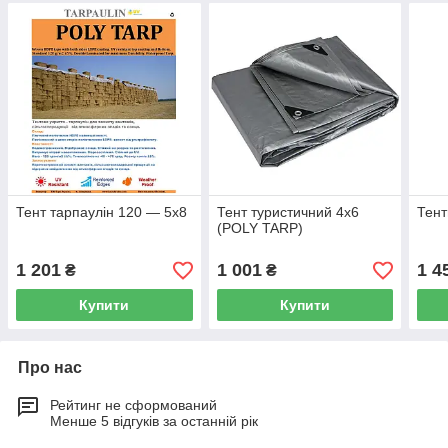
Тент тарпаулін 120 — 5х8
Тент туристичний 4х6
Тент
(POLY TARP)
1 201
1 001
1 4
₴
₴
Купити
Купити
Про нас
Рейтинг не сформований
Менше 5 відгуків за останній рік