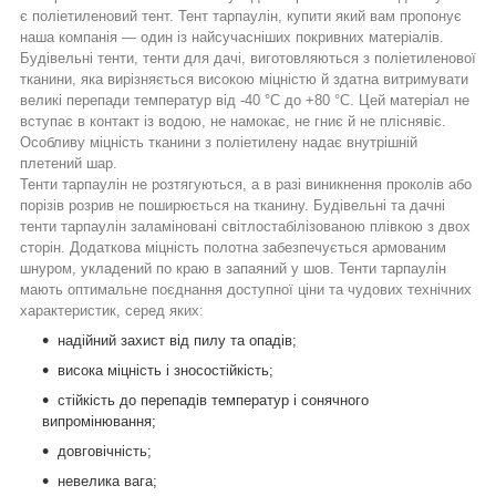
є поліетиленовий тент.
Тент тарпаулін, купити
який вам пропонує
наша компанія — один із найсучасніших покривних матеріалів.
Будівельні тенти, тенти для дачі,
виготовляються з поліетиленової
тканини, яка вирізняється високою міцністю й здатна витримувати
великі перепади температур від -40 °C до +80 °C. Цей матеріал не
вступає в контакт із водою, не намокає, не гниє й не пліснявіє.
Особливу міцність тканини з поліетилену надає внутрішній
плетений шар.
Тенти тарпаулін
не розтягуються, а в разі виникнення проколів або
порізів розрив не поширюється на тканину. Будівельні та дачні
тенти тарпаулін заламіновані світлостабілізованою плівкою з двох
сторін. Додаткова міцність полотна забезпечується армованим
шнуром, укладений по краю в запаяний у шов. Тенти тарпаулін
мають оптимальне поєднання доступної ціни та чудових технічних
характеристик, серед яких:
надійний захист від пилу та опадів;
висока міцність і зносостійкість;
стійкість до перепадів температур і сонячного
випромінювання;
довговічність;
невелика вага;