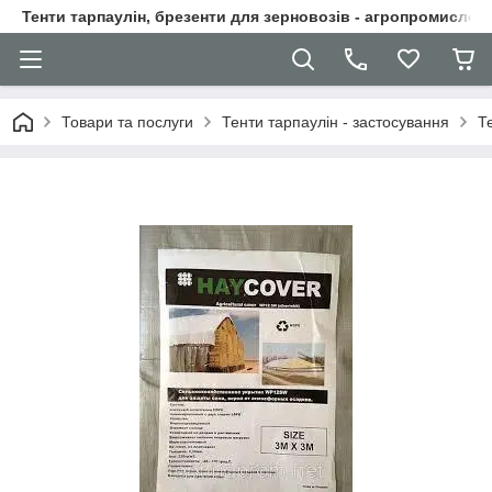
Тенти тарпаулін, брезенти для зерновозів - агропромислові
Товари та послуги
Тенти тарпаулін - застосування
Т