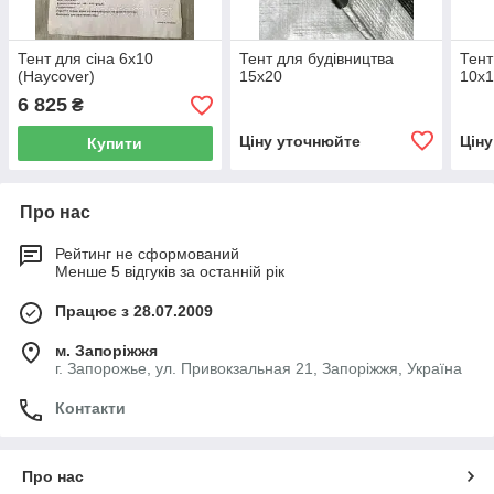
Тент для сіна 6х10
Тент для будівництва
Тент
(Haycover)
15х20
10х
6 825
₴
Ціну уточнюйте
Цін
Купити
Про нас
Рейтинг не сформований
Менше 5 відгуків за останній рік
Працює з 28.07.2009
м. Запоріжжя
г. Запорожье, ул. Привокзальная 21, Запоріжжя, Україна
Контакти
Про нас