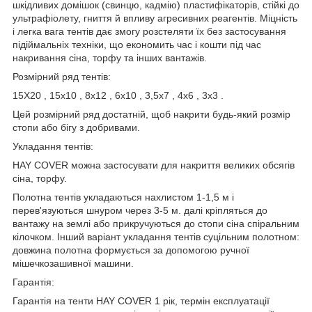
шкідливих домішок (свинцю, кадмію) пластифікаторів, стійкі до
ультрафіолету, гниття й впливу агресивних реагентів. Міцність
і легка вага тентів дає змогу розстеляти їх без застосування
підіймальніх техніки, що економить час і кошти під час
накривання сіна, торфу та інших вантажів.
Розмірний ряд тентів:
15Х20 , 15х10 , 8х12 , 6х10 , 3,5х7 , 4х6 , 3х3 .
Цей розмірний ряд достатній, щоб накрити будь-який розмір
стопи або бігу з добривами.
Укладання тентів:
HAY COVER можна застосувати для накриття великих обсягів
сіна, торфу.
Полотна тентів укладаються нахлистом 1-1,5 м і
перев'язуються шнуром через 3-5 м. далі кріпляться до
вантажу на землі або прикручуються до стопи сіна спіральним
кілочком. Інший варіант укладання тентів суцільним полотном:
довжина полотна формується за допомогою ручної
мішечкозашивної машини.
Гарантія:
Гарантія на тенти HAY COVER 1 рік, термін експлуатації