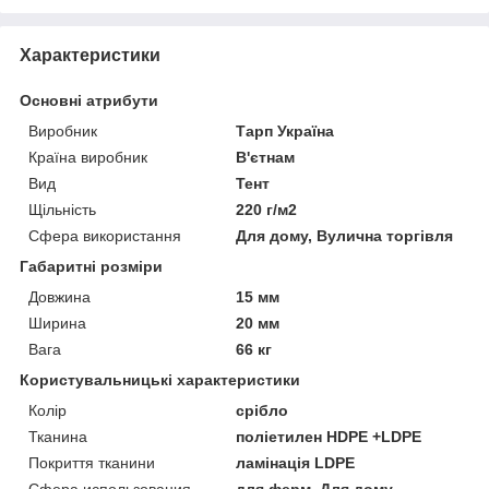
Характеристики
Основні атрибути
Виробник
Тарп Україна
Країна виробник
В'єтнам
Вид
Тент
Щільність
220 г/м2
Сфера використання
Для дому, Вулична торгівля
Габаритні розміри
Довжина
15 мм
Ширина
20 мм
Вага
66 кг
Користувальницькі характеристики
Колір
срібло
Тканина
поліетилен HDPE +LDPE
Покриття тканини
ламінація LDPE
Сфера использования
для ферм, Для дому,