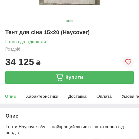
Тент для сіна 15х20 (Haycover)
Готово до відправки
Роздріб
34 125
₴
Купити
Опис
Характеристики
Доставка
Оплата
Умови п
Опис
Тенти Haycover s/w — найкращий захист сіна та зерна від
опадів