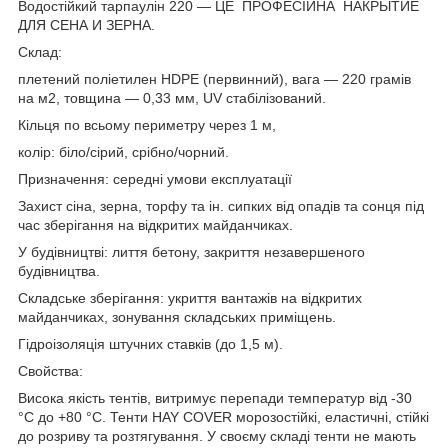
Водостійкий тарпаулін 220 — ЦЕ ПРОФЕСІЙНА НАКРЫТИЕ
ДЛЯ СЕНА И ЗЕРНА.
Склад:
плетений поліетилен HDPE (первинний), вага — 220 грамів
на м2, товщина — 0,33 мм, UV стабілізований.
Кільця по всьому периметру через 1 м,
колір: біло/сірий, срібно/чорний.
Призначення: середні умови експлуатації
Захист сіна, зерна, торфу та ін. сипких від опадів та сонця під
час зберігання на відкритих майданчиках.
У будівництві: лиття бетону, закриття незавершеного
будівництва.
Складське зберігання: укриття вантажів на відкритих
майданчиках, зонування складських приміщень.
Гідроізоляція штучних ставків (до 1,5 м).
Свойства:
Висока якість тентів, витримує перепади температур від -30
°C до +80 °C. Тенти HAY COVER морозостійкі, еластичні, стійкі
до розриву та розтягування. У своєму складі тенти не мають